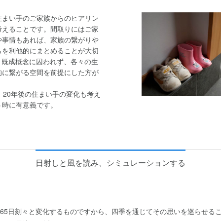
まい手のご家族からのヒアリン
考えることです。間取りにはご家
や事情もあれば、家族の繋がりや
らを利他的にまとめることが大切
う既成概念に囚われず、各々の生
的に繋がる空間を前提にした方が
20年後の住まい手の変化も考え
う時に有意義です。
日射しと風を読み、シミュレーションする
365日刻々と変化するものですから、四季を通じてその思いを巡らせる