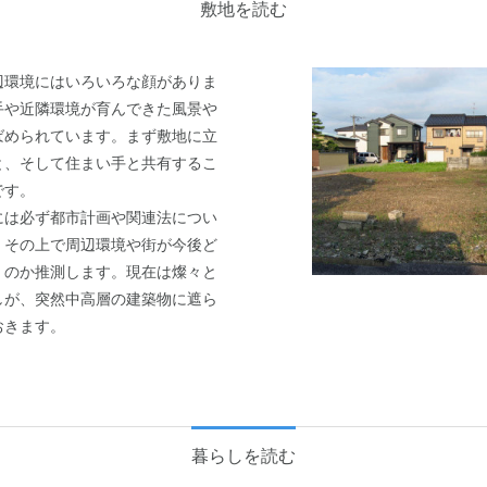
敷地を読む
環境にはいろいろな顔がありま
手や近隣環境が育んできた風景や
ばめられています。まず敷地に立
と、そして住まい手と共有するこ
です。
は必ず都市計画や関連法につい
。その上で周辺環境や街が今後ど
くのか推測します。現在は燦々と
しが、突然中高層の建築物に遮ら
おきます。
暮らしを読む