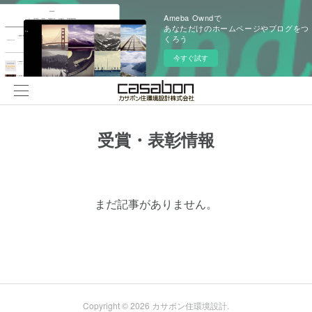
Ameba Owndで
あなただけのホームページやブログをつ
くろう
今すぐ試す
受賞・表彰情報
まだ記事がありません。
Copyright ©
2026
カサボン住環境設計
.