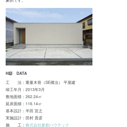
象的です。
H邸 DATA
工 法：重量木骨（SE構法） 平屋建
竣工年月：2013年3月
敷地面積：262.24㎡
延床面積：116.14㎡
基本設計：半田 宜之
実施設計：田村 貴彦
施 工：
株式会社参創ハウテック