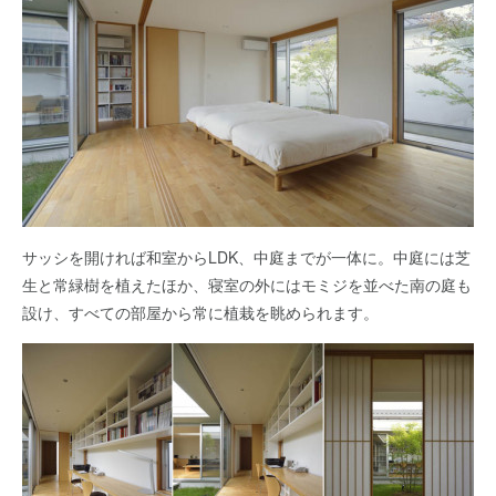
サッシを開ければ和室からLDK、中庭までが一体に。中庭には芝
生と常緑樹を植えたほか、寝室の外にはモミジを並べた南の庭も
設け、すべての部屋から常に植栽を眺められます。