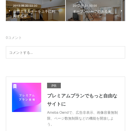
2013.09.30 03:00
2012.07.31 03:00
自然エネルギーを上手に利
オープンルーフのある家
用する家
0
コメント
PR
プレミアムプランでもっと自由な
サイトに
Ameba Owndで、広告非表示、画像容量無制
限、ページ数無制限などの機能を開放しよ
う。