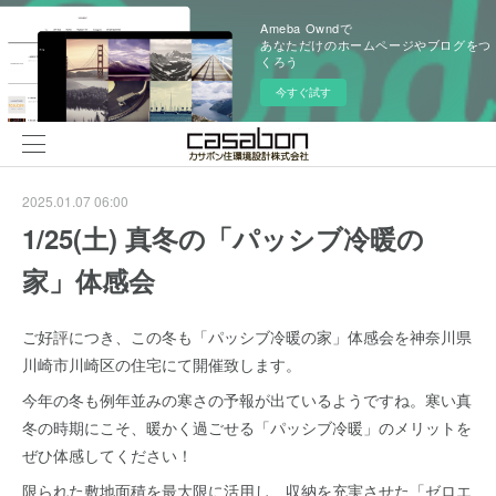
Ameba Owndで
あなただけのホームページやブログをつ
くろう
今すぐ試す
2025.01.07 06:00
1/25(土) 真冬の「パッシブ冷暖の
家」体感会
ご好評につき、この冬も「パッシブ冷暖の家」体感会を神奈川県
川崎市川崎区の住宅にて開催致します。
今年の冬も例年並みの寒さの予報が出ているようですね。寒い真
冬の時期にこそ、暖かく過ごせる「パッシブ冷暖」のメリットを
ぜひ体感してください！
限られた敷地面積を最大限に活用し、収納を充実させた「ゼロエ